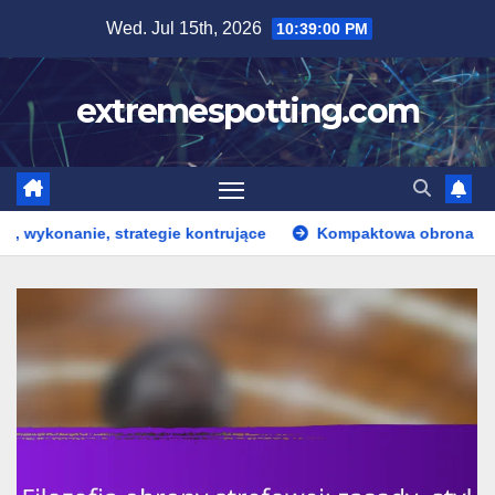
Skip
Wed. Jul 15th, 2026
10:39:01 PM
to
content
extremespotting.com
egie kontrujące
Kompaktowa obrona strefowa: Rozmieszczen