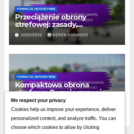
FORMACJE DEFENSYWNE
Przeciążenie obrony
strefowej: zasady,
wykonanie, strategie
10/02/2026
DEREK ASHWOOD
kontrujące
FORMACJE DEFENSYWNE
Kompaktowa obrona
strefowa: Rozmieszczenie,
odpowiedzialności graczy,
We respect your privacy
10/02/2026
DEREK ASHWOOD
skuteczność
Cookies help us improve your experience, deliver
personalized content, and analyze traffic. You can
choose which cookies to allow by clicking