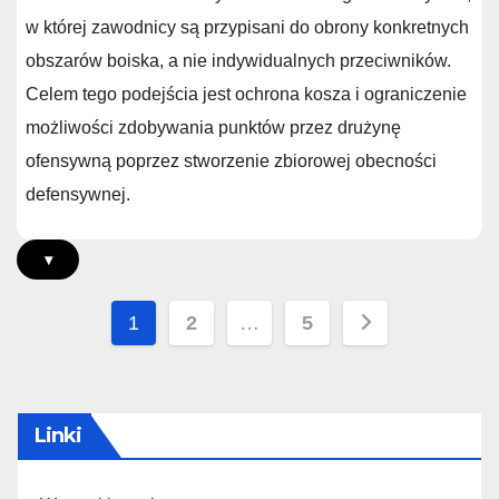
w której zawodnicy są przypisani do obrony konkretnych
obszarów boiska, a nie indywidualnych przeciwników.
Celem tego podejścia jest ochrona kosza i ograniczenie
możliwości zdobywania punktów przez drużynę
ofensywną poprzez stworzenie zbiorowej obecności
defensywnej.
▾
Posts
1
2
…
5
pagination
Linki