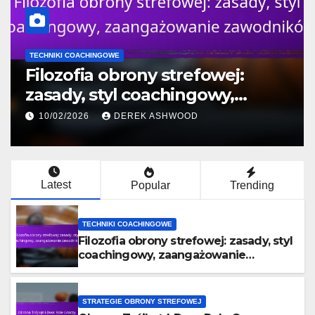
TECHNIKI COACHINGOWE
Filozofia obrony strefowej:
zasady, styl coachingowy,
zaangażowanie zawodników
10/02/2026
DEREK ASHWOOD
Latest
Popular
Trending
TECHNIKI COACHINGOWE
Filozofia obrony strefowej: zasady, styl
coachingowy, zaangażowanie
zawodników
STRATEGIE OBRONY STREFOWEJ