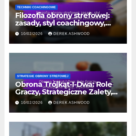
TECHNIKI COACHINGOWE
Filozofia obrony strefowej:
zasady, styl coachingowy,
zaangażowanie zawodników
10/02/2026
DEREK ASHWOOD
STRATEGIE OBRONY STREFOWEJ
Obrona Trójkąt-I-Dwa: Role
Graczy, Strategiczne Zalety,
Wykonanie
10/02/2026
DEREK ASHWOOD