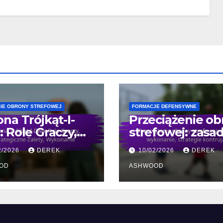
IE OBRONY STREFOWEJ
FORMACJE DEFENSYWNE
na Trójkąt-I-
Przeciążenie ob
 Role Graczy,
strefowej: zasad
tegiczne Zalety,
wykonanie,
2/2026
DEREK
10/02/2026
DEREK
onanie
strategie kontr
OD
ASHWOOD