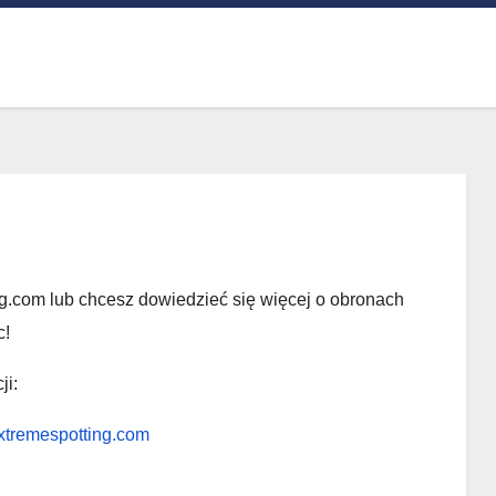
ng.com lub chcesz dowiedzieć się więcej o obronach
c!
ji:
xtremespotting.com