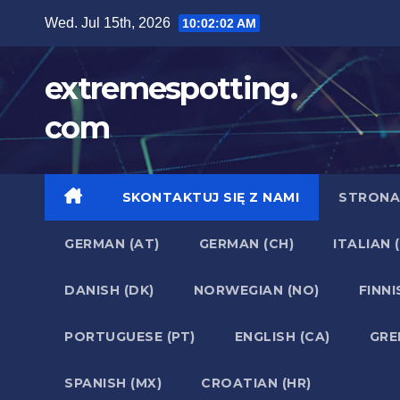
Skip
Wed. Jul 15th, 2026
10:02:02 AM
to
content
extremespotting.
com
SKONTAKTUJ SIĘ Z NAMI
STRONA
GERMAN (AT)
GERMAN (CH)
ITALIAN (
DANISH (DK)
NORWEGIAN (NO)
FINNIS
PORTUGUESE (PT)
ENGLISH (CA)
GRE
SPANISH (MX)
CROATIAN (HR)