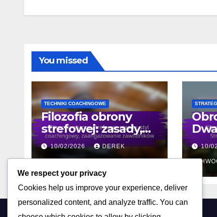
You missed
TECHNIKI COACHINGOWE
STRATEG
Filozofia obrony
Obro
strefowej: zasady,
Dwa:
styl coachingowy,
Stra
10/02/2026
DEREK
10/0
zaangażowanie
Wyk
zawodników
ASHWOOD
ASHWO
We respect your privacy
Cookies help us improve your experience, deliver
personalized content, and analyze traffic. You can
choose which cookies to allow by clicking