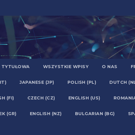
 TYTUŁOWA
WSZYSTKIE WPISY
O NAS
F
IT)
JAPANESE (JP)
POLISH (PL)
DUTCH (N
H (FI)
CZECH (CZ)
ENGLISH (US)
ROMANIA
EK (GR)
ENGLISH (NZ)
BULGARIAN (BG)
SP