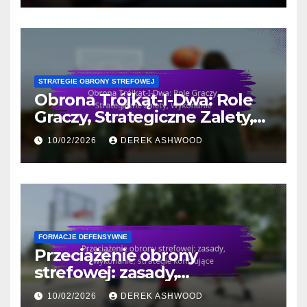
STRATEGIE OBRONY STREFOWEJ
Obrona Trójkąt-I-Dwa: Role
Graczy, Strategiczne Zalety,
Wykonanie
10/02/2026
DEREK ASHWOOD
FORMACJE DEFENSYWNE
Przeciążenie obrony
strefowej: zasady,
wykonanie, strategie
10/02/2026
DEREK ASHWOOD
kontrujące