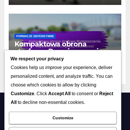
FORMACJE DEFENSYWNE
Kompaktowa obrona
strefowa: Rozmieszczenie,
odpowiedzialności graczy,
We respect your privacy
10/02/2026
DEREK ASHWOOD
skuteczność
Cookies help us improve your experience, deliver
personalized content, and analyze traffic. You can
choose which cookies to allow by clicking
Customize
. Click
Accept All
to consent or
Reject
All
to decline non-essential cookies.
extremespotting.com
Customize