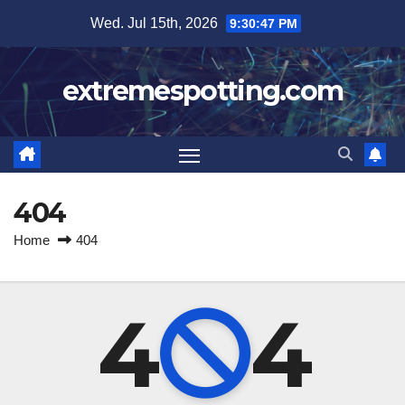
Skip
Wed. Jul 15th, 2026
9:30:47 PM
to
content
extremespotting.com
404
Home
404
4
4