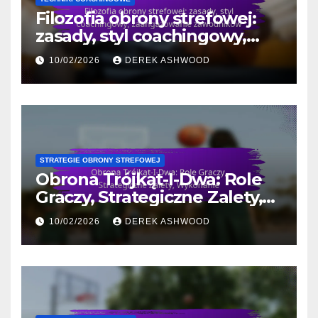
Filozofia obrony strefowej:
zasady, styl coachingowy,
zaangażowanie zawodników
10/02/2026
DEREK ASHWOOD
STRATEGIE OBRONY STREFOWEJ
Obrona Trójkąt-I-Dwa: Role
Graczy, Strategiczne Zalety,
Wykonanie
10/02/2026
DEREK ASHWOOD