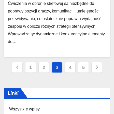
Ćwiczenia w obronie strefowej są niezbędne do
poprawy pozycji graczy, komunikacji i umiejętności
przewidywania, co ostatecznie poprawia wydajność
zespołu w obliczu różnych strategii ofensywnych.
Wprowadzając dynamiczne i konkurencyjne elementy
do…
Posts
1
2
3
4
5
pagination
Linki
Wszystkie wpisy