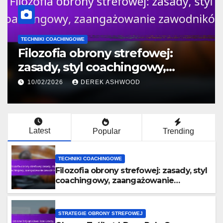
TECHNIKI COACHINGOWE
Filozofia obrony strefowej:
zasady, styl coachingowy,
zaangażowanie zawodników
10/02/2026
DEREK ASHWOOD
Latest
Popular
Trending
TECHNIKI COACHINGOWE
Filozofia obrony strefowej: zasady, styl
coachingowy, zaangażowanie
zawodników
STRATEGIE OBRONY STREFOWEJ