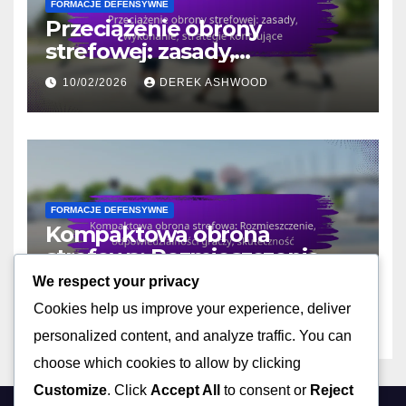
FORMACJE DEFENSYWNE
Przeciążenie obrony
strefowej: zasady,
wykonanie, strategie
10/02/2026
DEREK ASHWOOD
kontrujące
FORMACJE DEFENSYWNE
Kompaktowa obrona
strefowa: Rozmieszczenie,
odpowiedzialności graczy,
We respect your privacy
10/02/2026
DEREK ASHWOOD
skuteczność
Cookies help us improve your experience, deliver
personalized content, and analyze traffic. You can
choose which cookies to allow by clicking
Customize
. Click
Accept All
to consent or
Reject