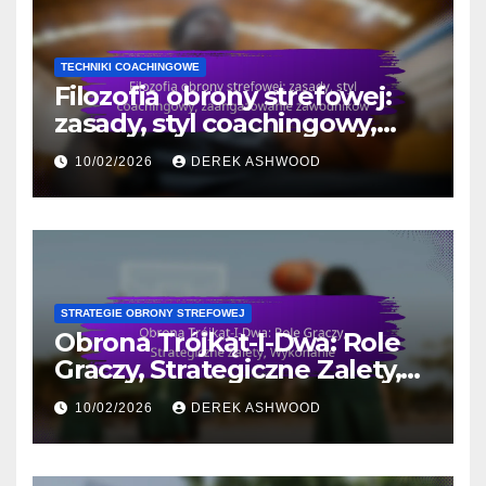
TECHNIKI COACHINGOWE
Filozofia obrony strefowej:
zasady, styl coachingowy,
zaangażowanie zawodników
10/02/2026
DEREK ASHWOOD
STRATEGIE OBRONY STREFOWEJ
Obrona Trójkąt-I-Dwa: Role
Graczy, Strategiczne Zalety,
Wykonanie
10/02/2026
DEREK ASHWOOD