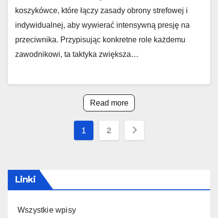
koszykówce, które łączy zasady obrony strefowej i
indywidualnej, aby wywierać intensywną presję na
przeciwnika. Przypisując konkretne role każdemu
zawodnikowi, ta taktyka zwiększa…
Read more
Posts
1
2
pagination
Linki
Wszystkie wpisy