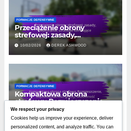
FORMACJE DEFENSYWNE
Przeciążenie obrony
strefowej: zasady,
wykonanie, strategie
10/02/2026
DEREK ASHWOOD
kontrujące
FORMACJE DEFENSYWNE
Kompaktowa obrona
strefowa: Rozmieszczenie,
odpowiedzialności graczy,
We respect your privacy
10/02/2026
DEREK ASHWOOD
skuteczność
Cookies help us improve your experience, deliver
personalized content, and analyze traffic. You can