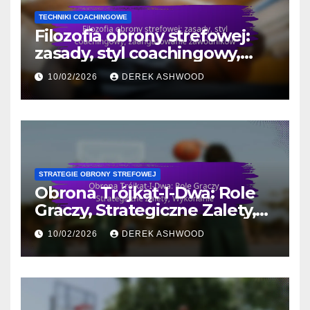
TECHNIKI COACHINGOWE
Filozofia obrony strefowej:
zasady, styl coachingowy,
zaangażowanie zawodników
10/02/2026
DEREK ASHWOOD
STRATEGIE OBRONY STREFOWEJ
Obrona Trójkąt-I-Dwa: Role
Graczy, Strategiczne Zalety,
Wykonanie
10/02/2026
DEREK ASHWOOD