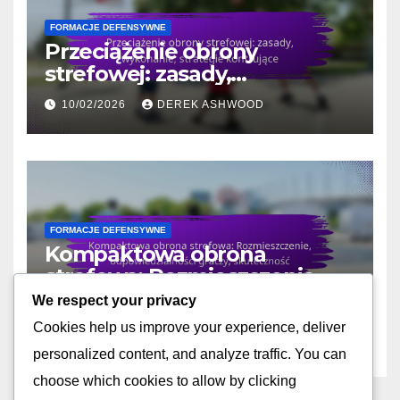
FORMACJE DEFENSYWNE
Przeciążenie obrony
strefowej: zasady,
wykonanie, strategie
10/02/2026
DEREK ASHWOOD
kontrujące
FORMACJE DEFENSYWNE
Kompaktowa obrona
strefowa: Rozmieszczenie,
odpowiedzialności graczy,
We respect your privacy
10/02/2026
DEREK ASHWOOD
skuteczność
Cookies help us improve your experience, deliver
personalized content, and analyze traffic. You can
choose which cookies to allow by clicking