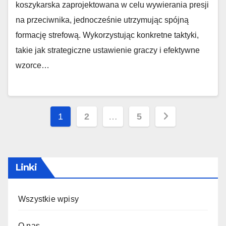
koszykarska zaprojektowana w celu wywierania presji
na przeciwnika, jednocześnie utrzymując spójną
formację strefową. Wykorzystując konkretne taktyki,
takie jak strategiczne ustawienie graczy i efektywne
wzorce…
Posts
1
2
…
5
pagination
Linki
Wszystkie wpisy
O nas