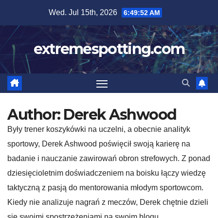
Skip
Wed. Jul 15th, 2026
6:49:53 AM
to
content
extremespotting.com
Author:
Derek Ashwood
Były trener koszykówki na uczelni, a obecnie analityk
sportowy, Derek Ashwood poświęcił swoją karierę na
badanie i nauczanie zawirowań obron strefowych. Z ponad
dziesięcioletnim doświadczeniem na boisku łączy wiedzę
taktyczną z pasją do mentorowania młodym sportowcom.
Kiedy nie analizuje nagrań z meczów, Derek chętnie dzieli
się swoimi spostrzeżeniami na swoim blogu,