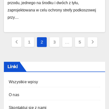
przodu, jednego na środku i dwóch z tyłu,
zaprojektowana w celu ochrony strefy podkoszowej
przy…
Posts
1
2
3
…
5
pagination
Linki
Wszystkie wpisy
O nas
Skontaktuj się z nami