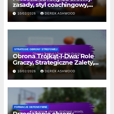
zasady, styl coachingowy,
zaangażowanie zawodników
10/02/2026
DEREK ASHWOOD
STRATEGIE OBRONY STREFOWEJ
Obrona Trójkąt-I-Dwa: Role
Graczy, Strategiczne Zalety,
Wykonanie
10/02/2026
DEREK ASHWOOD
FORMACJE DEFENSYWNE
Przeciążenie obrony