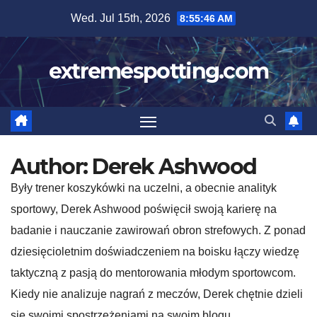
Skip
Wed. Jul 15th, 2026
8:55:47 AM
to
content
extremespotting.com
Author:
Derek Ashwood
Były trener koszykówki na uczelni, a obecnie analityk
sportowy, Derek Ashwood poświęcił swoją karierę na
badanie i nauczanie zawirowań obron strefowych. Z ponad
dziesięcioletnim doświadczeniem na boisku łączy wiedzę
taktyczną z pasją do mentorowania młodym sportowcom.
Kiedy nie analizuje nagrań z meczów, Derek chętnie dzieli
się swoimi spostrzeżeniami na swoim blogu,