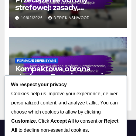
strefowej: zasady,
wykonanie, strategie
10/02/2026
DEREK ASHWOOD
kontrujące
FORMACJE DEFENSYWNE
Kompaktowa obrona
strefowa: Rozmieszczenie,
odpowiedzialności graczy,
We respect your privacy
10/02/2026
DEREK ASHWOOD
skuteczność
Cookies help us improve your experience, deliver
personalized content, and analyze traffic. You can
choose which cookies to allow by clicking
Customize
. Click
Accept All
to consent or
Reject
All
to decline non-essential cookies.