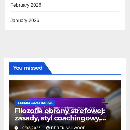
February 2026
January 2026
You missed
TECHNIKI COACHINGOWE
Filozofia obrony strefowej:
zasady, styl coachingowy,
zaangażowanie zawodników
10/02/2026
DEREK ASHWOOD