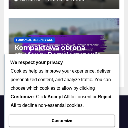
kontrujące
FORMACJE DEFENSYWNE
Kompaktowa obrona
strefowa: Rozmieszczenie,
odpowiedzialności graczy,
We respect your privacy
10/02/2026
DEREK ASHWOOD
skuteczność
Cookies help us improve your experience, deliver
personalized content, and analyze traffic. You can
choose which cookies to allow by clicking
Customize
. Click
Accept All
to consent or
Reject
All
to decline non-essential cookies.
extremespotting.com
Customize