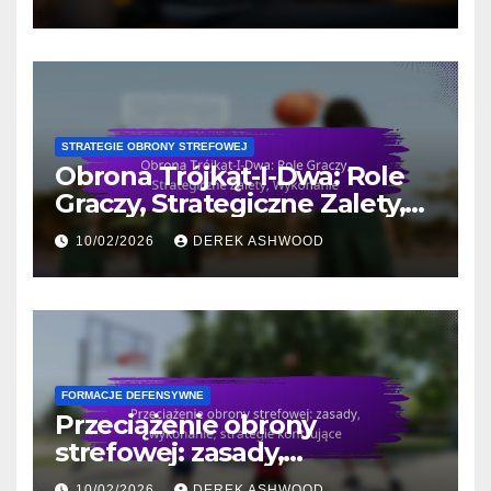
STRATEGIE OBRONY STREFOWEJ
Obrona Trójkąt-I-Dwa: Role
Graczy, Strategiczne Zalety,
Wykonanie
10/02/2026
DEREK ASHWOOD
FORMACJE DEFENSYWNE
Przeciążenie obrony
strefowej: zasady,
wykonanie, strategie
10/02/2026
DEREK ASHWOOD