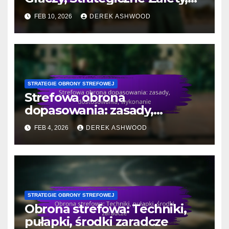
Wykonanie
FEB 10, 2026
DEREK ASHWOOD
STRATEGIE OBRONY STREFOWEJ
Strefowa obrona
dopasowania: zasady,
dostosowania, wykonanie
FEB 4, 2026
DEREK ASHWOOD
STRATEGIE OBRONY STREFOWEJ
Obrona strefowa: Techniki,
pułapki, środki zaradcze