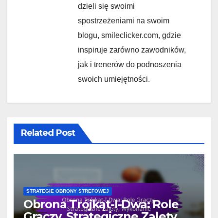
dzieli się swoimi
spostrzeżeniami na swoim
blogu, smileclicker.com, gdzie
inspiruje zarówno zawodników,
jak i trenerów do podnoszenia
swoich umiejętności.
Related Post
STRATEGIE OBRONY STREFOWEJ
Obrona Trójkąt-I-Dwa: Role
Graczy, Strategiczne Zalety,